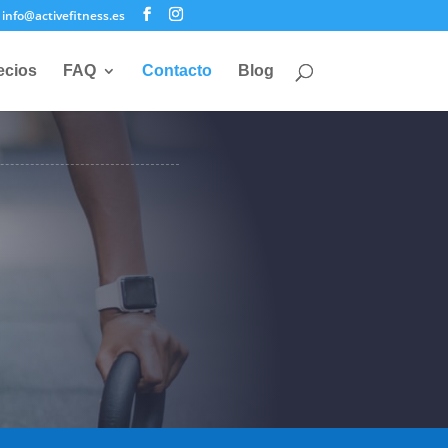
info@activefitness.es
ecios
FAQ
Contacto
Blog