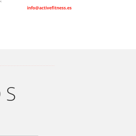
:
info@activefitness.es
OS