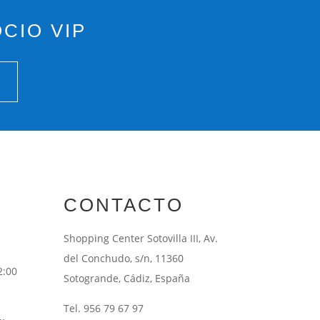
CIO VIP
CONTACTO
Shopping Center Sotovilla III, Av.
del Conchudo, s/n, 11360
2:00
Sotogrande, Cádiz, España
Tel. 956 79 67 97