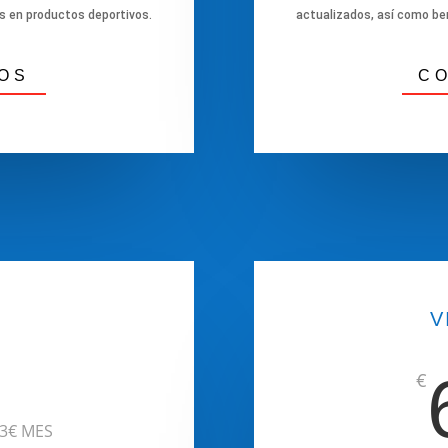
s en productos deportivos.
actualizados, así como be
OS
C
L
V
€
33€ MES