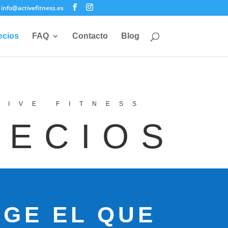
info@activefitness.es
ecios
FAQ
Contacto
Blog
TIVE FITNESS
RECIOS
IGE EL QUE