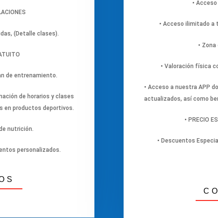
• Acceso
ALACIONES
• Acceso ilimitado a t
idas, (Detalle clases).
• Zona
RATUITO
• Valoración física 
lan de entrenamiento.
• Acceso a nuestra APP do
ación de horarios y clases
actualizados, así como be
s en productos deportivos.
• PRECIO ES
e nutrición.
• Descuentos Especia
entos personalizados.
OS
C