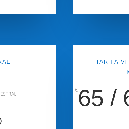
RAL
TARIFA VI
65 / 
€
MESTRAL
)