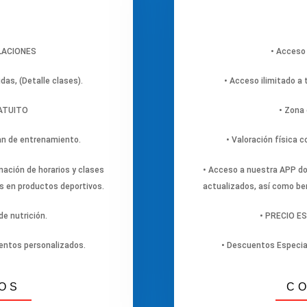
ALACIONES
• Acceso
idas, (Detalle clases).
• Acceso ilimitado a t
RATUITO
• Zona
lan de entrenamiento.
• Valoración física 
ación de horarios y clases
• Acceso a nuestra APP do
s en productos deportivos.
actualizados, así como be
e nutrición.
• PRECIO ES
entos personalizados.
• Descuentos Especia
OS
C