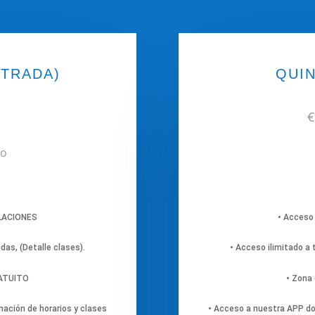
NTRADA)
QUI
€
io
ALACIONES
• Acceso
idas, (Detalle clases).
• Acceso ilimitado a t
RATUITO
• Zona
ación de horarios y clases
• Acceso a nuestra APP do