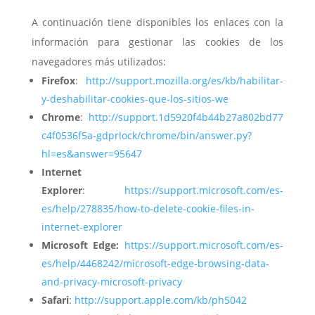
A continuación tiene disponibles los enlaces con la
información para gestionar las cookies de los
navegadores más utilizados:
Firefox
:
http://support.mozilla.org/es/kb/habilitar-
y-deshabilitar-cookies-que-los-sitios-we
Chrome
:
http://support.1d5920f4b44b27a802bd77
c4f0536f5a-gdprlock/chrome/bin/answer.py?
hl=es&answer=95647
Internet
Explorer
:
https://support.microsoft.com/es-
es/help/278835/how-to-delete-cookie-files-in-
internet-explorer
Microsoft Edge:
https://support.microsoft.com/es-
es/help/4468242/microsoft-edge-browsing-data-
and-privacy-microsoft-privacy
Safari
:
http://support.apple.com/kb/ph5042