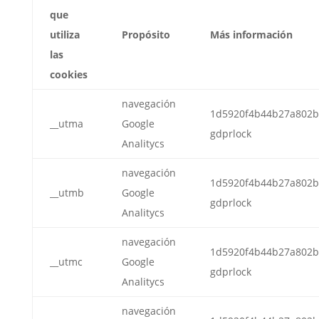
que
utiliza
Propósito
Más información
las
cookies
navegación
1d5920f4b44b27a802b
__utma
Google
gdprlock
Analitycs
navegación
1d5920f4b44b27a802b
__utmb
Google
gdprlock
Analitycs
navegación
1d5920f4b44b27a802b
__utmc
Google
gdprlock
Analitycs
navegación