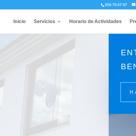
956 79 67 97
Inicio
Servicios
Horario de Actividades
Pr
EN
BE
S
H