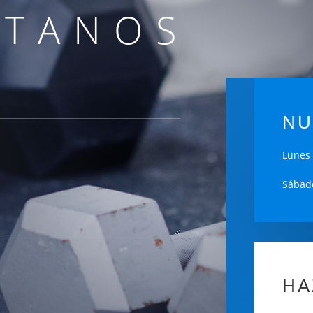
CTANOS
NU
Lunes 
Sábado
HA