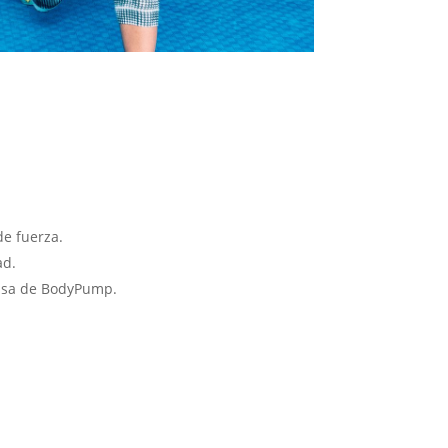
e fuerza.
ad.
ensa de BodyPump.