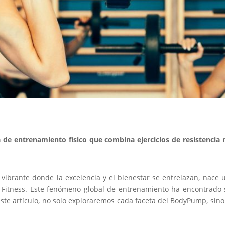
e entrenamiento físico que combina ejercicios de resistencia 
ibrante donde la excelencia y el bienestar se entrelazan, nace u
e Fitness. Este fenómeno global de entrenamiento ha encontrado 
ste artículo, no solo exploraremos cada faceta del BodyPump, sin