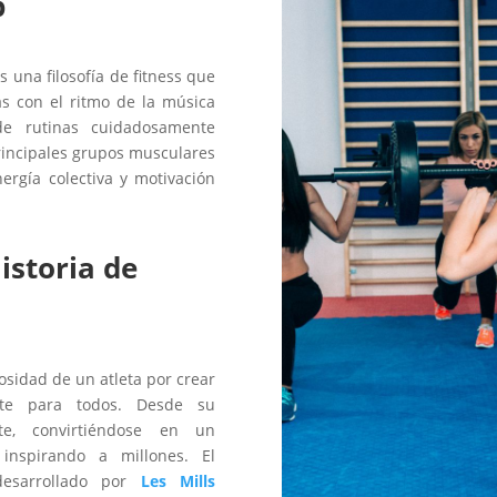
p
una filosofía de fitness que
s con el ritmo de la música
e rutinas cuidadosamente
rincipales grupos musculares
rgía colectiva y motivación
istoria de
osidad de un atleta por crear
nte para todos. Desde su
nte, convirtiéndose en un
 inspirando a millones.
El
esarrollado por
Les Mills