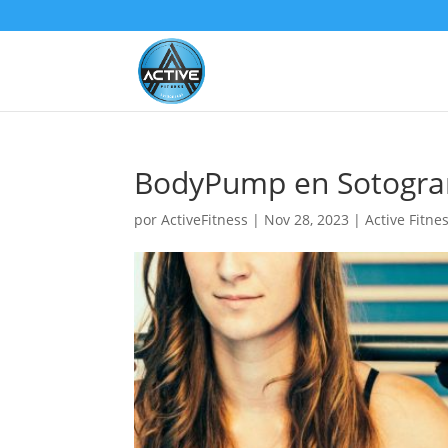
BodyPump en Sotogr
por
ActiveFitness
|
Nov 28, 2023
|
Active Fitne