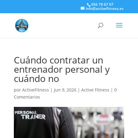
956 79 67 97
info@activefitness.es
Cuándo contratar un
entrenador personal y
cuándo no
por
ActiveFitness
|
Jun 9, 2026
|
Active Fitness
|
0
Comentarios