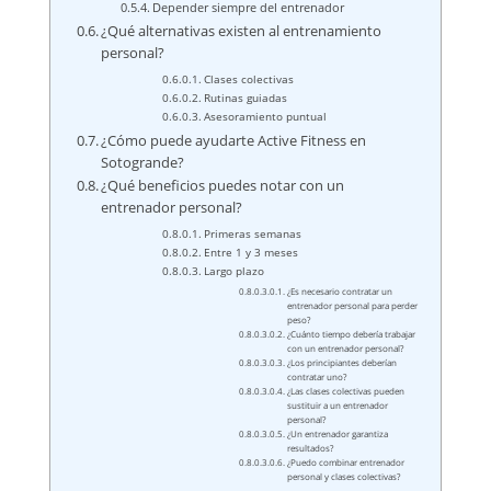
Depender siempre del entrenador
¿Qué alternativas existen al entrenamiento
personal?
Clases colectivas
Rutinas guiadas
Asesoramiento puntual
¿Cómo puede ayudarte Active Fitness en
Sotogrande?
¿Qué beneficios puedes notar con un
entrenador personal?
Primeras semanas
Entre 1 y 3 meses
Largo plazo
¿Es necesario contratar un
entrenador personal para perder
peso?
¿Cuánto tiempo debería trabajar
con un entrenador personal?
¿Los principiantes deberían
contratar uno?
¿Las clases colectivas pueden
sustituir a un entrenador
personal?
¿Un entrenador garantiza
resultados?
¿Puedo combinar entrenador
personal y clases colectivas?