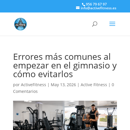
956 79 67 97
info@activefitness.es
Errores más comunes al
empezar en el gimnasio y
cómo evitarlos
por
ActiveFitness
|
May 13, 2026
|
Active Fitness
|
0
Comentarios