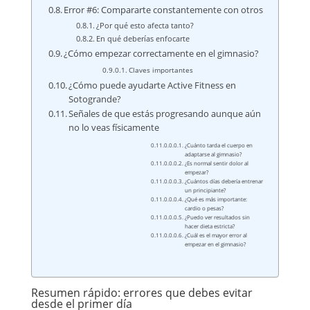
Error #6: Compararte constantemente con otros
¿Por qué esto afecta tanto?
En qué deberías enfocarte
¿Cómo empezar correctamente en el gimnasio?
Claves importantes
¿Cómo puede ayudarte Active Fitness en
Sotogrande?
Señales de que estás progresando aunque aún
no lo veas físicamente
¿Cuánto tarda el cuerpo en
adaptarse al gimnasio?
¿Es normal sentir dolor al
empezar?
¿Cuántos días debería entrenar
un principiante?
¿Qué es más importante:
cardio o pesas?
¿Puedo ver resultados sin
hacer dieta estricta?
¿Cuál es el mayor error al
empezar en el gimnasio?
Resumen rápido: errores que debes evitar
desde el primer día