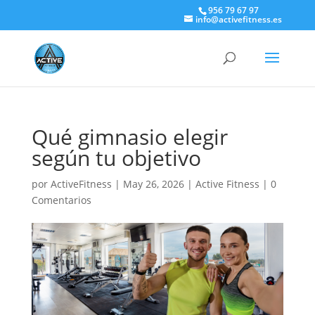
956 79 67 97
info@activefitness.es
Qué gimnasio elegir
según tu objetivo
por
ActiveFitness
|
May 26, 2026
|
Active Fitness
|
0
Comentarios