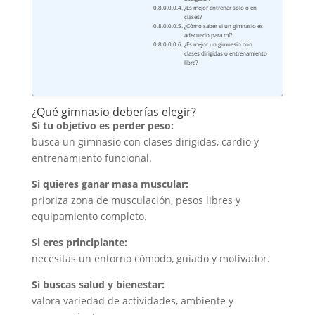
¿Es mejor entrenar solo o en
clases?
¿Cómo saber si un gimnasio es
adecuado para mí?
¿Es mejor un gimnasio con
clases dirigidas o entrenamiento
libre?
¿Qué gimnasio deberías elegir?
Si tu objetivo es perder peso:
busca un gimnasio con clases dirigidas, cardio y
entrenamiento funcional.
Si quieres ganar masa muscular:
prioriza zona de musculación, pesos libres y
equipamiento completo.
Si eres principiante:
necesitas un entorno cómodo, guiado y motivador.
Si buscas salud y bienestar:
valora variedad de actividades, ambiente y