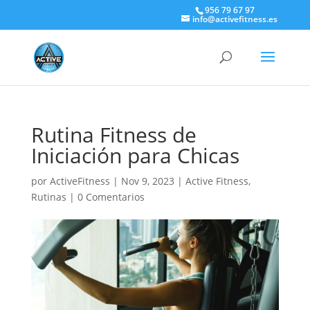
956 79 67 97
info@activefitness.es
Rutina Fitness de
Iniciación para Chicas
por
ActiveFitness
|
Nov 9, 2023
|
Active Fitness
,
Rutinas
|
0 Comentarios